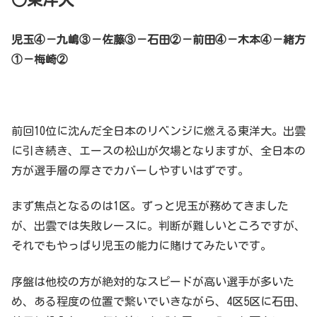
児玉④－九嶋③－佐藤③－石田②－前田④－木本④－緒方
①－梅崎②
前回10位に沈んだ全日本のリベンジに燃える東洋大。出雲
に引き続き、エースの松山が欠場となりますが、全日本の
方が選手層の厚さでカバーしやすいはずです。
まず焦点となるのは1区。ずっと児玉が務めてきました
が、出雲では失敗レースに。判断が難しいところですが、
それでもやっぱり児玉の能力に賭けてみたいです。
序盤は他校の方が絶対的なスピードが高い選手が多いた
め、ある程度の位置で繋いでいきながら、4区5区に石田、