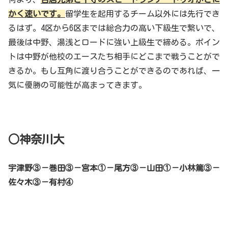
かく速いです。
留学生を起用するチーム以外には先行でき
るはず。4区から6区までは総合力の高い下級生で繋いで、
最後は中野、湯浅とロードに強い上級生で締める。ポイン
トは中野が他校のエースたち相手にどこまで戦うことがで
きるか。もし互角に渡り合うことができるのであれば、一
気に優勝の可能性が高まってきます。
○神奈川大
宇津野③－巻田③－宮本①－尾方③－山田①－小林篤③－
佐々木③－有村④