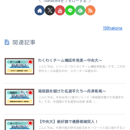
100hakoneをフォローする
100hakone
関連記事
わくわくチーム構成早見表～中央大～
チーム構成早見表
こんにちは。シリーズ「わくわくチーム構成早見表」です。この大
学のエースは誰なのか、スターターは誰なの...
箱根路を駆けた名選手たち～舟津彰馬～
OB紹介
こんにちは。今日は月に1度のシリーズ「箱根路を駆けた名選手た
ち」です。今回紹介する選手は舟津 彰馬（...
【中央大】絶好調で優勝候補突入！
キーワードで新チーム紹介
こんにちは。今季の各大学の注目点をキーワードと共に紹介するシ