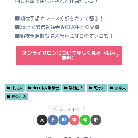
同じ熱量で駅伝を語れる仲間がいる！
■順位予想やレース分析をガチで語る！
■Zoomで駅伝勉強会＆OB選手との交流！
■箱根予選観戦や大忘年会などのオフ会も！
オンライサロンについて詳しく見る（初月
無料）
中央大
全日本大学駅伝
早稲田大
明治大
東洋大
神奈川大
シェアする