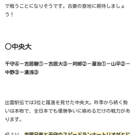
で戦うことになりそうです。古豪の意地に期待しましょ
う！
○中央大
千守④－吉居駿①－吉居大③－阿部②－溜池①－山平②－
中野③－湯浅③
出雲駅伝では3位と躍進を見せた中央大。昨季から続く勢
いは本物で、全日本でも優勝争いに絡めるだけの戦力があ
ります。
何より、
吉居兄弟と千守のスピードランナートリオがとに