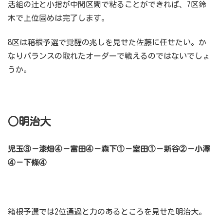
活組の辻と小指が中間区間で粘ることができれば、7区鈴
木で上位固めは完了します。
8区は箱根予選で覚醒の兆しを見せた佐藤に任せたい。か
なりバランスの取れたオーダーで戦えるのではないでしょ
うか。
○明治大
児玉③－漆畑④－富田④－森下①－室田①－新谷②－小澤
④－下條④
箱根予選では2位通過と力のあるところを見せた明治大。