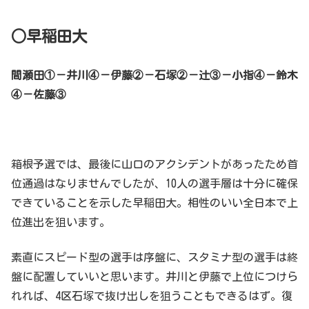
○早稲田大
間瀬田①－井川④－伊藤②－石塚②－辻③－小指④－鈴木
④－佐藤③
箱根予選では、最後に山口のアクシデントがあったため首
位通過はなりませんでしたが、10人の選手層は十分に確保
できていることを示した早稲田大。相性のいい全日本で上
位進出を狙います。
素直にスピード型の選手は序盤に、スタミナ型の選手は終
盤に配置していいと思います。井川と伊藤で上位につけら
れれば、4区石塚で抜け出しを狙うこともできるはず。復