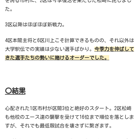
を誇る市村に、2区は今季復活を果たした松崎に託しまし
た。
3区以降はほぼほぼ新戦力。
4区本間主将と6区川上こそ計算できるものの、それ以外は
大学駅伝での実績は少ない選手ばかり。
今季力を伸ばして
きた選手たちの勢いに賭けるオーダーでした。
〇結果
心配された1区市村が区間3位と絶好のスタート。2区松崎
も他校のエース達の襲撃を受けて16位まで順位を落としま
すが、それでも最低限試合を壊さずに繋ぎます。