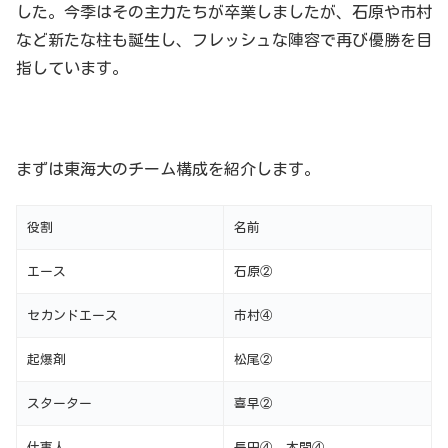
した。今季はその主力たちが卒業しましたが、石原や市村
など新たな柱も誕生し、フレッシュな陣容で再び優勝を目
指しています。
まずは東海大のチーム構成を紹介します。
役割
名前
エース
石原②
セカンドエース
市村④
起爆剤
松尾②
スターター
喜早②
仕事人
長田④、本間④