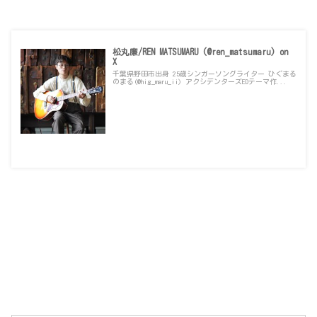
松丸廉/REN MATSUMARU (@ren_matsumaru) on
X
千葉県野田市出身 25歳シンガーソングライター ひぐまる
のまる(@hig_maru_ii) アクシデンターズEDテーマ作...
x.com
箱根駅伝を語れる“本当の仲間”がここにいる！