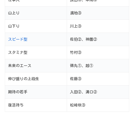
山上り
濱地③
山下り
川上③
スピード型
佐伯②、神薗②
スタミナ型
竹村③
未来のエース
徳丸①、越①
伸び盛りの上級生
佐藤③
期待の若手
入田②、溝口②
復活待ち
松崎咲③