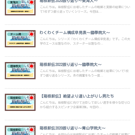
箱根駅伝2020振り返り～東海大～
東海大
こんにちは。箱根駅伝に出場したチームの戦略と実際の結果につい
て1校ずつ振り返っていくシリーズ。今回は...
わくわくチーム構成早見表～國學院大～
チーム構成早見表
こんにちは。シリーズ「わくわくチーム構成早見表」です。この大
学のエースは誰なのか、スターターは誰なの...
箱根駅伝2022振り返り～國學院大～
國學院大
こんにちは。箱根駅伝に出場したチームの戦略と結果について1校
ずつ振り返るシリーズ。あの興奮をもう一度...
【箱根駅伝】絶望より這い上がりし男たち
箱根駅伝
こんにちは。箱根駅伝に向けて注目してほしい選手を様々な切り口
から紹介するスピンオフ企画第3弾。今回の...
箱根駅伝2020振り返り～青山学院大～
箱根駅伝
こんにちは。今回からは箱根駅伝に出場したチームの戦略と結果に