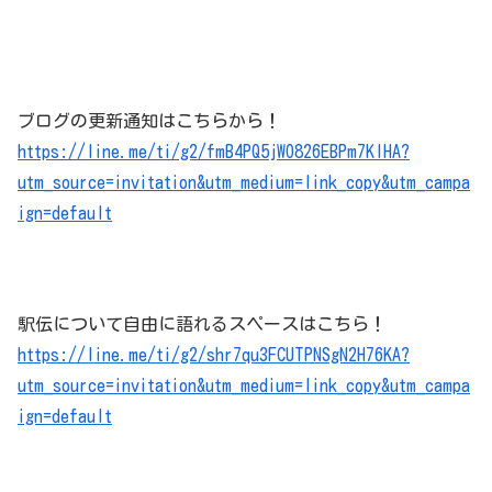
ブログの更新通知はこちらから！
https://line.me/ti/g2/fmB4PQ5jWO826EBPm7KIHA?
utm_source=invitation&utm_medium=link_copy&utm_campa
ign=default
駅伝について自由に語れるスペースはこちら！
https://line.me/ti/g2/shr7qu3FCUTPNSgN2H76KA?
utm_source=invitation&utm_medium=link_copy&utm_campa
ign=default