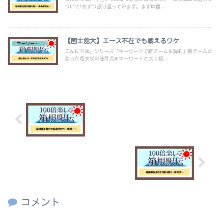
ついて1校ずつ振り返ってみます。まずは優...
【国士舘大】エース不在でも戦えるワケ
キーワードで新チーム紹介
こんにちは。シリーズ「キーワードで新チームを読む」新チームと
なった各大学の注目点をキーワードと共に紹...
箱根路を駆けた名選手たち～堺晃一～
箱根駅伝2021振り返り～帝京大～
コメント