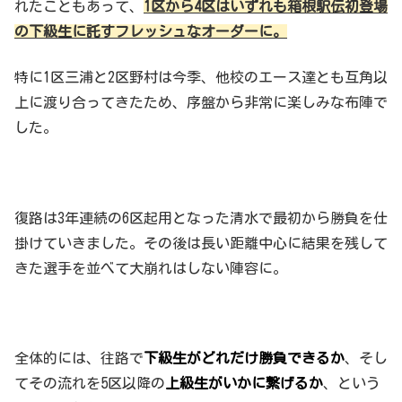
れたこともあって、
1区から4区はいずれも箱根駅伝初登場
の下級生に託すフレッシュなオーダーに。
特に1区三浦と2区野村は今季、他校のエース達とも互角以
上に渡り合ってきたため、序盤から非常に楽しみな布陣で
した。
復路は3年連続の6区起用となった清水で最初から勝負を仕
掛けていきました。その後は長い距離中心に結果を残して
きた選手を並べて大崩れはしない陣容に。
全体的には、往路で
下級生がどれだけ勝負できるか
、そし
てその流れを5区以降の
上級生がいかに繋げるか
、という