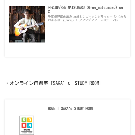
松丸廉/REN MATSUMARU (@ren_matsumaru) on
X
千葉県野田市出身 25歳シンガーソングライター ひぐまる
のまる(@hig_maru_ii) アクシデンターズEDテーマ作...
x.com
・オンライン自習室「SAKA’s STUDY ROOM」
HOME | SAKA's STUDY ROOM