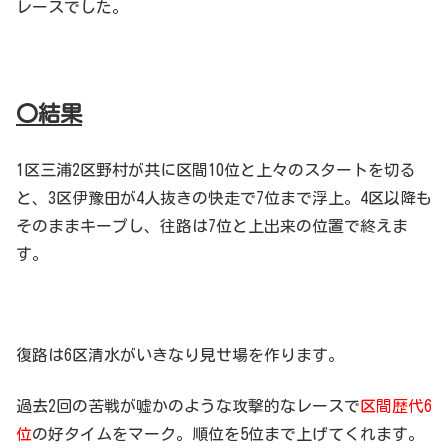
レースでした。
〇結果
1区三浦2区野村が共に区間10位と上々のスタートを切る
と、3区伊豫田が4人抜きの快走で7位まで浮上。4区以降も
そのままキープし、往路は7位と上出来の位置で終えま
す。
復路は6区清水がいきなり見せ場を作ります。
過去2回の苦戦が嘘かのような攻撃的なレースで
区間歴代6
位
の好タイムをマーク。順位を5位まで上げてくれます。