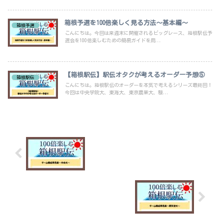
箱根予選を100倍楽しく見る方法～基本編～
箱根予選
こんにちは。今回は来週末に開催されるビッグレース、箱根駅伝予
選会を100倍楽しむための簡易ガイドを用...
【箱根駅伝】駅伝オタクが考えるオーダー予想⑤
箱根駅伝
こんにちは。箱根駅伝のオーダーを本気で考えるシリーズ最終回！
今回は中央学院大、東海大、東京農業大、駿...
チーム構成早見表～中央大～
チーム構成早見表～順天堂大～