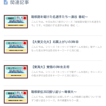
関連記事
箱根路を駆けた名選手たち～湊谷 春紀～
OB紹介
こんにちは。今日は月に1度のシリーズ「箱根路を駆けた名選手た
ち」です。今回紹介する選手は湊谷 春紀（...
【大東文化大】右肩上がりの3年目
キーワードで新チーム紹介
こんにちは。シリーズ「キーワードで新チームを読む」新チームと
なった各大学の注目点をキーワードと共に紹...
【東海大】覚悟の3年生主将
キーワードで新チーム紹介
こんにちは。シリーズ「キーワードで新チームを読む」今シーズン
の各大学の注目点をキーワードと共に紹介し...
箱根駅伝2022振り返り～専修大～
専修大
こんにちは。箱根駅伝に出場したチームの戦略と結果について1校
ずつ振り返るシリーズ。あの興奮をもう一度...