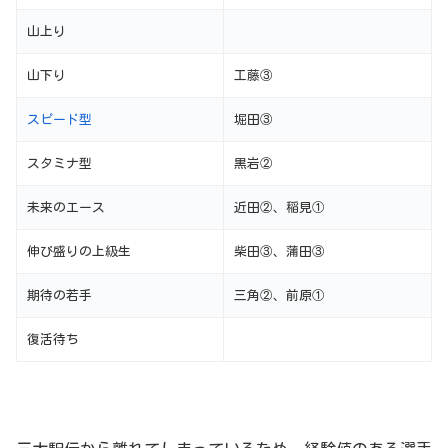
山上り
山下り
工藤③
スピード型
堀田③
スタミナ型
黒岩②
未来のエース
近田②、稲見①
伸び盛りの上級生
柴田③、蒲田③
期待の若手
三角②、前原①
復活待ち