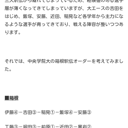
三大駅伝から離れてしまっているため、経験値のある選手
層が薄くなってきてしまっていますが、大エースの吉田を
はじめ、飯塚、安藤、近田、稲見など各学年から主力にな
るような選手が育ってきており、戦える陣容が整いつつあ
ります。
それでは、中央学院大の箱根駅伝オーダーを考えてみまし
た。
■箱根
伊藤④－吉田③－稲見①－飯塚④－安藤③
工藤③－堀田③－前原①－近田②－黒岩②