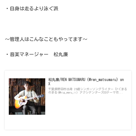
・自身は走るより泳ぐ派
～管理人はこんなこともやってます～
・音楽マネージャー 松丸廉
松丸廉/REN MATSUMARU (@ren_matsumaru) on
X
千葉県野田市出身 25歳シンガーソングライター ひぐまる
のまる(@hig_maru_ii) アクシデンターズEDテーマ作...
x.com