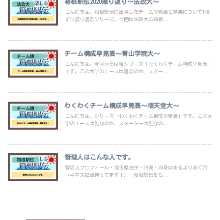
箱根駅伝2020振り返り～法政大～
法政大
こんにちは。箱根駅伝に出場したチームの戦略と結果について1校
ずつ振り返るシリーズ。今回は法政大の箱根...
チーム構成早見表～青山学院大～
チーム構成早見表
こんにちは。今回からは新シリーズ「わくわくチーム構成早見表」
です。この大学のエースは誰なのか、スター...
わくわくチーム構成早見表～順天堂大～
チーム構成早見表
こんにちは。シリーズ「わくわくチーム構成早見表」です。この大
学のエースは誰なのか、スターターは誰なの...
管理人はこんな人です。
箱根駅伝
管理人プロフィール・埼玉県在住・29歳・自身は走るより泳ぐ派
（ギネス記録持ってます！）・箱根駅伝をも...