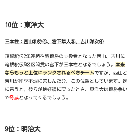
10位：東洋大
三本柱：西山和弥④、宮下隼人③、吉川洋次④
箱根駅伝2年連続往路優勝の立役者となった西山、吉川に
箱根駅伝5区区間賞の宮下が三本柱となるでしょう。
本来
ならもっと上位にランクされるべきチーム
ですが、西山と
吉川が昨季不調に苦しんだ分、この位置としています。逆
に言うと、彼らが絶好調に戻ったとき、東洋大は優勝争い
で
脅威
となってくるでしょう。
9位：明治大