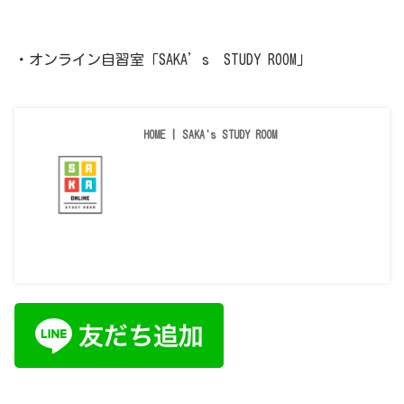
・オンライン自習室「SAKA’s STUDY ROOM」
HOME | SAKA's STUDY ROOM
online-studyroom.wixsite.com