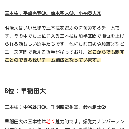
三本柱：手嶋杏丞③、鈴木聖人③、小袖英人④
明治大はいい意味で三本柱を選ぶのに苦労するチームで
す。その中でも上位に入る三本柱は前半区間で順位を上げ
られる頼もしい選手たちです。他にも前田④や加藤②など
エース区間で戦える選手が揃っており、
どこからでも刺す
ことのできる鋭いチーム編成となっています。
8位：早稲田大
三本柱：中谷雄飛③、千明龍之佑③、鈴木創士②
早稲田大の三本柱は
若く
魅力的です。爆発力ナンバーワン