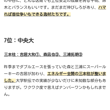
の中谷に、どんな区間でも上位安定の成績を誇る千明、鈴
木とバランスもいいです。まだまだ伸びしろがあり、
ハマ
れば首位争いもできる逸材たちです。
7位：中央大
三本柱：吉居大和①、森凪也③、三浦拓朗③
昨季までダブルエースを張っていた森と三浦にスーパール
ーキーの吉居が加わり、
エネルギー全開の三本柱が整いま
した。
大学駅伝での実績が少ないだけに未知数な部分もあ
りますが。ワクワク度で言えばナンバーワンかもしれませ
ん。