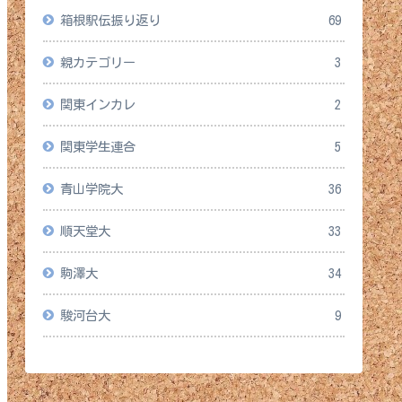
箱根駅伝振り返り
69
親カテゴリー
3
関東インカレ
2
関東学生連合
5
青山学院大
36
順天堂大
33
駒澤大
34
駿河台大
9