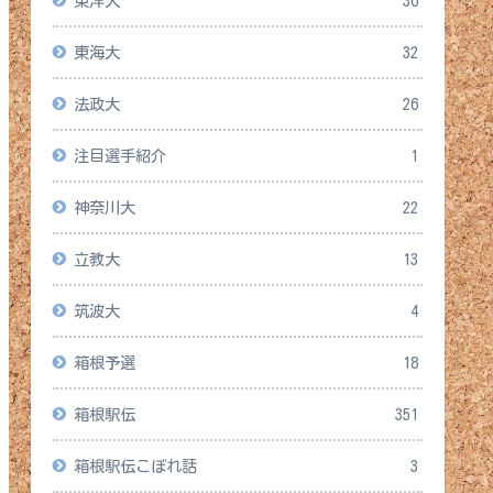
東洋大
36
東海大
32
法政大
26
注目選手紹介
1
神奈川大
22
立教大
13
筑波大
4
箱根予選
18
箱根駅伝
351
箱根駅伝こぼれ話
3