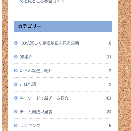
めと見どころ完全ガイド
2026年4月14日
カテゴリー
100倍楽しく箱根駅伝を見る集団
8
OB紹介
31
いろんな選手紹介
2
こぼれ話
2
キーワードで新チーム紹介
103
チーム構成早見表
83
ランキング
5