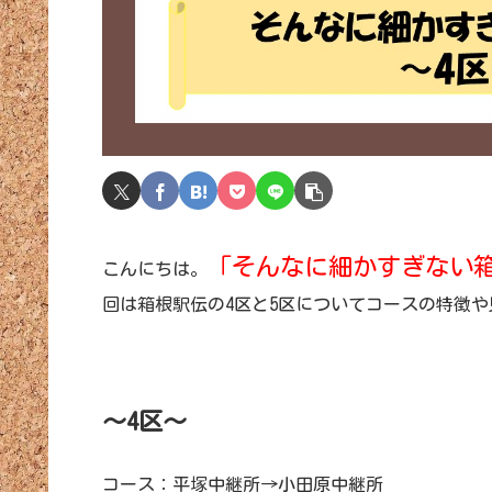
「そんなに細かすぎない
こんにちは。
回は箱根駅伝の4区と5区についてコースの特徴
～4区～
コース：平塚中継所→小田原中継所