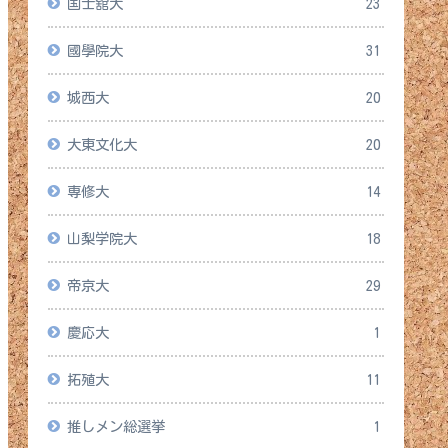
国士舘大
23
國學院大
31
城西大
20
大東文化大
20
専修大
14
山梨学院大
18
帝京大
29
慶応大
1
拓殖大
11
推しメン総選挙
1