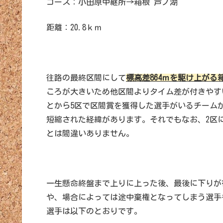
コース：小田原中継所→箱根 芦ノ湖
距離：20.8ｋｍ
往路の最終区間にして
標高差864ｍを駆け上が
ころが大きいため他区間よりタイム差が付きやすい
とから5区で区間賞を獲得した選手がいるチーム
短縮された経緯があります。それでもなお、2区
とは間違いありません。
一生懸命終盤まで上りに上った後、最後に下りが
や、場合によっては途中棄権となってしまう選手
選手は以下のとおりです。