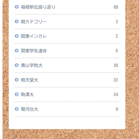
箱根駅伝振り返り
69
親カテゴリー
3
関東インカレ
2
関東学生連合
5
青山学院大
36
順天堂大
33
駒澤大
34
駿河台大
9