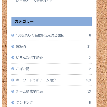
めと見どころ完全ガイド
2026年4月14日
カテゴリー
100倍楽しく箱根駅伝を見る集団
8
OB紹介
31
いろんな選手紹介
2
こぼれ話
2
キーワードで新チーム紹介
103
チーム構成早見表
83
ランキング
5