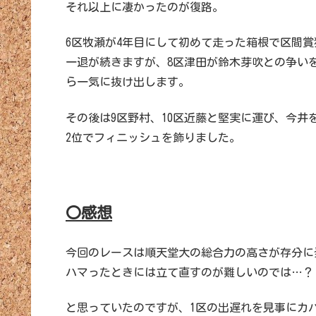
それ以上に凄かったのが復路。
6区牧瀬が4年目にして初めて走った箱根で区間
一退が続きますが、8区津田が鈴木芽吹との争い
ら一気に抜け出します。
その後は9区野村、10区近藤と堅実に運び、今
2位でフィニッシュを飾りました。
〇感想
今回のレースは順天堂大の総合力の高さが存分に
ハマったときには立て直すのが難しいのでは…？
と思っていたのですが、1区の出遅れを見事にカ