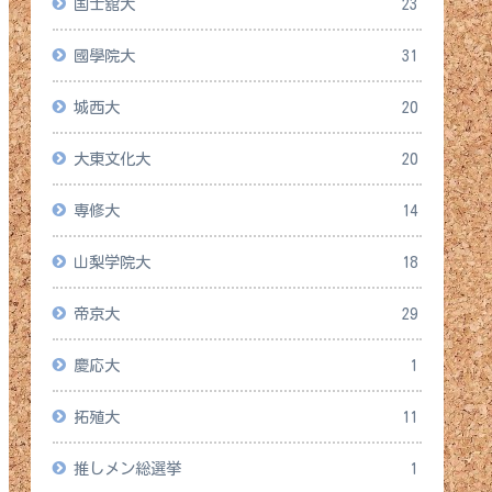
国士舘大
23
國學院大
31
城西大
20
大東文化大
20
専修大
14
山梨学院大
18
帝京大
29
慶応大
1
拓殖大
11
推しメン総選挙
1