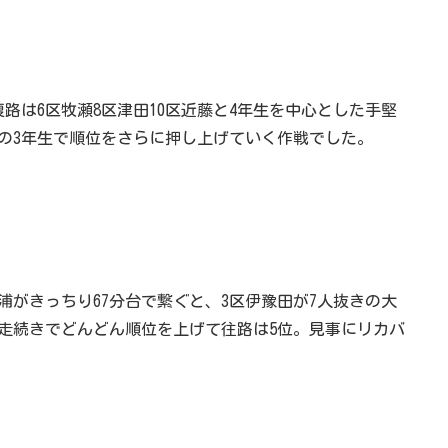
路は6区牧瀬8区津田10区近藤と4年生を中心とした手堅
派の3年生で順位をさらに押し上げていく作戦でした。
浦がきっちり67分台で繋ぐと、3区伊豫田が7人抜きの大
好走続きでどんどん順位を上げて往路は5位。見事にリカバ