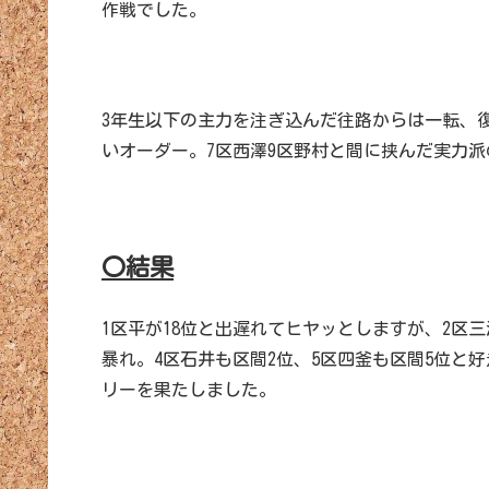
作戦でした。
3年生以下の主力を注ぎ込んだ往路からは一転、復
いオーダー。7区西澤9区野村と間に挟んだ実力
〇結果
1区平が18位と出遅れてヒヤッとしますが、2区三
暴れ。4区石井も区間2位、5区四釜も区間5位と
リーを果たしました。