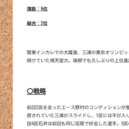
復路：5位
総合：2位
関東インカレでの大躍進、三浦の東京オリンピッ
続けていた順天堂大。箱根でも久しぶりの上位進
〇戦略
前回2区を走ったエース野村のコンディションが整
想されていた三浦がスライドし、1区には平が入
田4区石井は前回も同じ区間で好走した選手。5