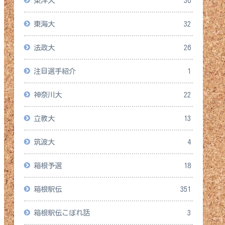
東洋大
36
東海大
32
法政大
26
注目選手紹介
1
神奈川大
22
立教大
13
筑波大
4
箱根予選
18
箱根駅伝
351
箱根駅伝こぼれ話
3