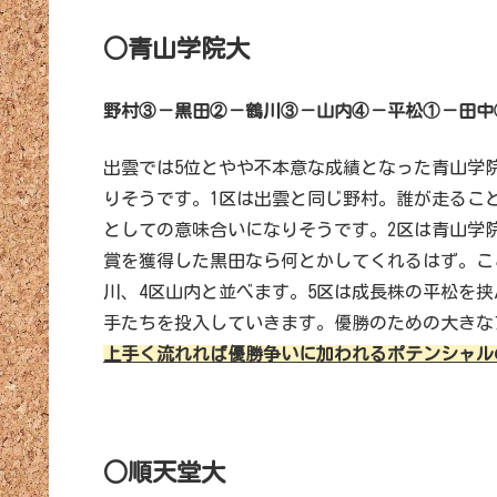
○青山学院大
野村③－黒田②－鶴川③－山内④－平松①－田中
出雲では5位とやや不本意な成績となった青山学
りそうです。1区は出雲と同じ野村。誰が走るこ
としての意味合いになりそうです。2区は青山学
賞を獲得した黒田なら何とかしてくれるはず。こ
川、4区山内と並べます。5区は成長株の平松を挟
手たちを投入していきます。優勝のための大きな
上手く流れれば優勝争いに加われるポテンシャル
○順天堂大