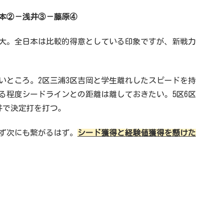
本②－浅井③－藤原④
堂大。全日本は比較的得意としている印象ですが、新戦力
いところ。2区三浦3区吉岡と学生離れしたスピードを持
る程度シードラインとの距離は離しておきたい。5区6区
井で決定打を打つ。
ず次にも繋がるはず。
シード獲得と経験値獲得を懸けた