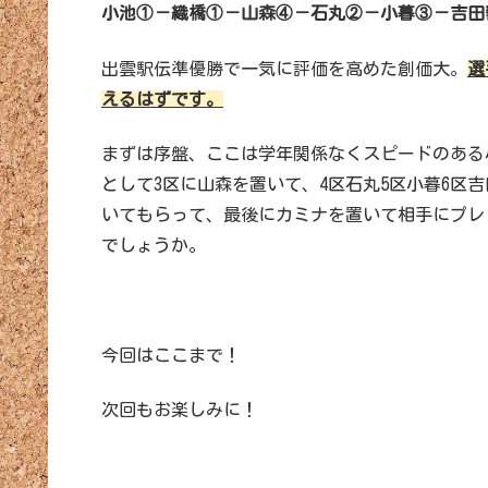
小池①－織橋①－山森④－石丸②－小暮③－吉田
出雲駅伝準優勝で一気に評価を高めた創価大。
選
えるはずです。
まずは序盤、ここは学年関係なくスピードのある
として3区に山森を置いて、4区石丸5区小暮6区
いてもらって、最後にカミナを置いて相手にプレ
でしょうか。
今回はここまで！
次回もお楽しみに！