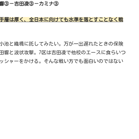
響③－吉田凌③－カミナ③
手層は厚く、全日本に向けても水準を落とすことなく戦
小池と織橋に託してみたい。万が一出遅れたときの保険
吉田響と波状攻撃。7区は吉田凌で他校のエースに食らいつ
ッシャーをかける。そんな戦い方でも面白いのではない