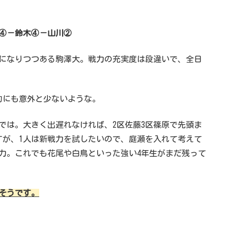
④－鈴木④－山川②
者になりつつある駒澤大。戦力の充実度は段違いで、全日
的にも意外と少ないような。
では。大きく出遅れなければ、2区佐藤3区篠原で先頭ま
すが、1人は新戦力を試したいので、庭瀬を入れて考えて
力。これでも花尾や白鳥といった強い4年生がまだ残って
そうです。