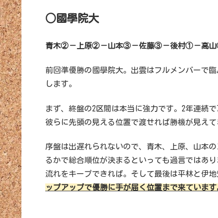
○國學院大
青木②－上原②－山本③－佐藤③－後村①－高山
前回準優勝の國學院大。出雲はフルメンバーで臨
します。
まず、終盤の2区間は本当に強力です。2年連続で
彼らに先頭の見える位置で渡せれば勝機が見えて
序盤は出遅れられないので、青木、上原、山本の
るかで総合順位が決まるといっても過言ではあり
流れをキープできれば。そして最後は平林と伊地
ップアップで優勝に手が届く位置まで来ています