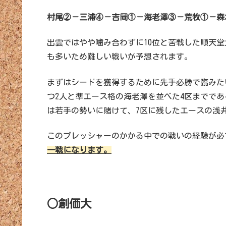
村尾②－三浦④－吉岡①－海老澤③－荒牧①－森
出雲ではやや噛み合わずに10位と苦戦した順天
も多いため難しい戦いが予想されます。
まずはシードを獲得するために先手必勝で臨みた
つ2人と準エース格の海老澤を並べた4区までであ
は若手の勢いに賭けて、7区に残したエースの浅
このプレッシャーのかかる中での戦いの経験が必
一戦になります。
○創価大