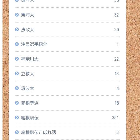
東洋大
36
東海大
32
法政大
26
注目選手紹介
1
神奈川大
22
立教大
13
筑波大
4
箱根予選
18
箱根駅伝
351
箱根駅伝こぼれ話
3