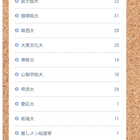
国士舘大
23
國學院大
31
城西大
20
大東文化大
20
専修大
14
山梨学院大
18
帝京大
29
慶応大
1
拓殖大
11
推しメン総選挙
1