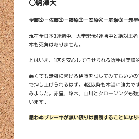
○駒澤大
伊藤②－佐藤②－篠原③－安原④－庭瀬③－赤星
現在全日本3連覇中、大学駅伝4連勝中と絶対王
本も死角はありません。
とはいえ、1区を安心して任せられる選手は実績
悪くても無難に繋げる伊藤を試してみてもいいの
で押し上げられるはず。4区以降も本当に強力で
みました。赤星、鈴木、山川とクロージングも強
います。
思わぬブレーキが無い限りは優勝することになり