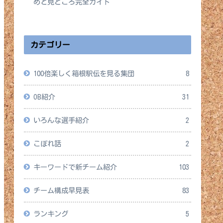
めと見どころ完全ガイド
2026年4月14日
カテゴリー
100倍楽しく箱根駅伝を見る集団
8
OB紹介
31
いろんな選手紹介
2
こぼれ話
2
キーワードで新チーム紹介
103
チーム構成早見表
83
ランキング
5