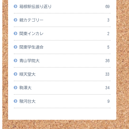
箱根駅伝振り返り
69
親カテゴリー
3
関東インカレ
2
関東学生連合
5
青山学院大
36
順天堂大
33
駒澤大
34
駿河台大
9