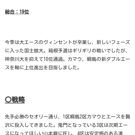
総合：19位
今季は大エースのヴィンセントが卒業し、新しいフェーズ
に入った国士舘大。箱根予選はギリギリの戦いでしたが、
神奈川大を抑えて10位通過。カマウ、綱島の新ダブルエー
スを軸に上位進出を目指しました。
〇戦略
先手必勝のセオリー通り、1区綱島2区カマウとエースを贅
沢に投入してきました。鬼門となっている3区は次期エー
スになってほしい山本龍に託し、4区は安定感のある清