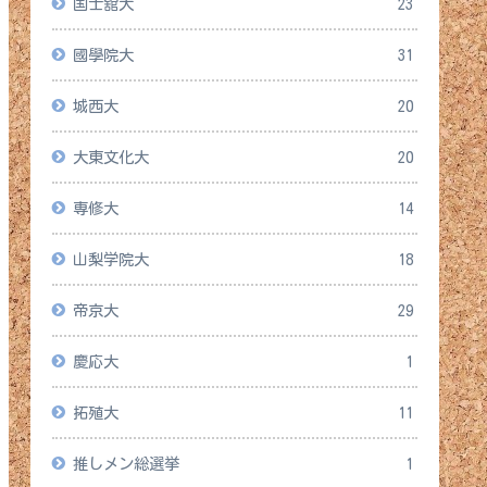
国士舘大
23
國學院大
31
城西大
20
大東文化大
20
専修大
14
山梨学院大
18
帝京大
29
慶応大
1
拓殖大
11
推しメン総選挙
1