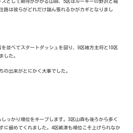
ースとして期待がかかる山森、5区はルーキーの野沢と箱
往路は彼らがどれだけ踏ん張れるかがカギとなりまし
者を並べてスタートダッシュを図り、9区緒方主将と10区
ました。
ちの出来がとにかく大事でした。
もしっかり順位をキープします。3区山森も後ろから多く
すに留めてくれました。4区嶋津も順位こそ上げられなか