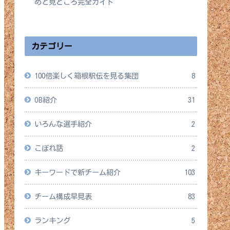
めと見どころ完全ガイド
2026年4月14日
カテゴリー
100倍楽しく箱根駅伝を見る集団
8
OB紹介
31
いろんな選手紹介
2
こぼれ話
2
キーワードで新チーム紹介
103
チーム構成早見表
83
ランキング
5