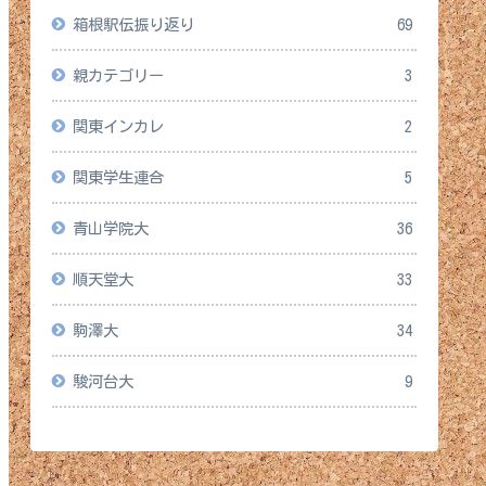
箱根駅伝振り返り
69
親カテゴリー
3
関東インカレ
2
関東学生連合
5
青山学院大
36
順天堂大
33
駒澤大
34
駿河台大
9