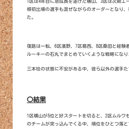
1区は4年目に急成長を遂げた横山、3区は次期エ
根初出場の選手も混ぜながらのオーダーとなり、
た。
復路は一転、6区濱野、7区葛西、8区桑田と経験
ルーキーの石丸でまとめていくような戦略になり
三本柱の状態に不安がある中、彼ら以外の選手た
〇結果
1区横山が5位と好スタートを切ると、2区ムルワ
のチームが突っ込んでくる中、順位をひとつ落と