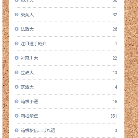
東洋大
36
東海大
32
法政大
26
注目選手紹介
1
神奈川大
22
立教大
13
筑波大
4
箱根予選
18
箱根駅伝
351
箱根駅伝こぼれ話
3