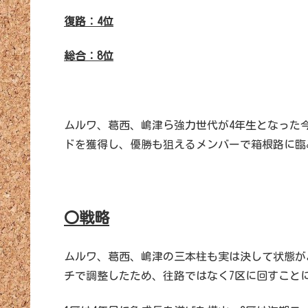
復路：4位
総合：8位
ムルワ、葛西、嶋津ら強力世代が4年生となった
ドを獲得し、優勝も狙えるメンバーで箱根路に臨
〇戦略
ムルワ、葛西、嶋津の三本柱も実は決して状態が
チで調整したため、往路ではなく7区に回すこと