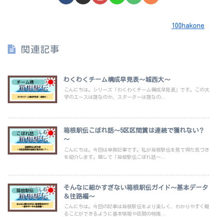
100hakone
関連記事
わくわくチーム構成早見表～城西大～
チーム構成早見表
こんにちは。シリーズ「わくわくチーム構成早見表」です。この大
学のエースは誰なのか、スターターは誰なの...
箱根駅伝こぼれ話～5区区間賞は連続で獲れない？
こぼれ話
～
こんにちは。今回は単発記事です。私が箱根駅伝を見て得た気づき
を紹介します。題して「箱根駅伝こぼれ話～...
そんなに細かすぎない箱根駅伝ガイド～基本データ
箱根駅伝
＆往路編～
こんにちは。今回の記事は箱根駅伝をより楽しく、わかりやすく観
ることができるように基本情報や区間の特徴...