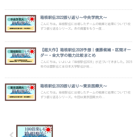
箱根駅伝2022振り返り～中央学院大～
中央学院大
こんにちは。箱根駅伝に出場したチームの戦略と結果について1校
ずつ振り返るシリーズ。あの興奮をもう一度...
【超大作】箱根駅伝2026予想｜優勝候補・区間オー
箱根駅伝
ダー・全大学の戦力比較まとめ
こんにちは。いよいよ「箱根駅伝2026」が近づいてきました。2025
年の出雲駅伝と全日本大学駅伝が終...
箱根駅伝2020振り返り～東京国際大～
東京国際大
こんにちは。箱根駅伝に出場したチームの戦略と結果について1校
ずつ振り返るシリーズ。今回は東京国際大の...
箱根路を駆けた名選手たち～田村優宝～