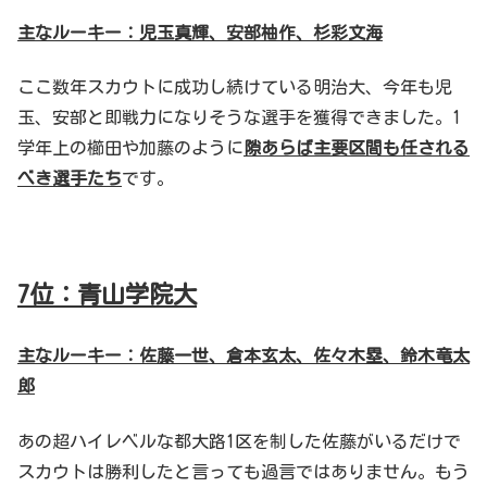
主なルーキー：児玉真輝、安部柚作、杉彩文海
ここ数年スカウトに成功し続けている明治大、今年も児
玉、安部と即戦力になりそうな選手を獲得できました。1
学年上の櫛田や加藤のように
隙あらば主要区間も任される
べき選手たち
です。
7
位：青山学院大
主なルーキー：佐藤一世、倉本玄太、佐々木塁、鈴木竜太
郎
あの超ハイレベルな都大路1区を制した佐藤がいるだけで
スカウトは勝利したと言っても過言ではありません。もう