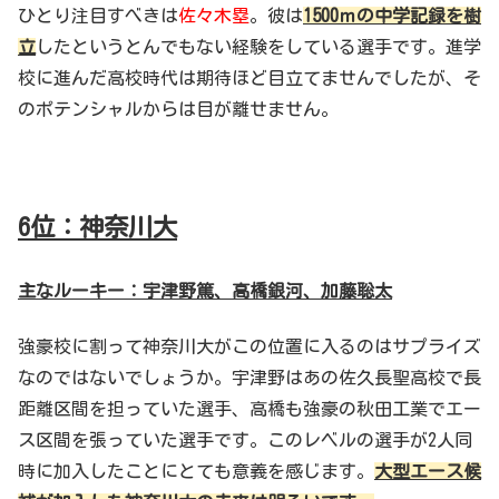
ひとり注目すべきは
佐々木塁
。彼は
1500
ｍの中学記録を樹
立
したというとんでもない経験をしている選手です。進学
校に進んだ高校時代は期待ほど目立てませんでしたが、そ
のポテンシャルからは目が離せません。
6
位：神奈川大
主なルーキー：宇津野篤、高橋銀河、加藤聡太
強豪校に割って神奈川大がこの位置に入るのはサプライズ
なのではないでしょうか。宇津野はあの佐久長聖高校で長
距離区間を担っていた選手、高橋も強豪の秋田工業でエー
ス区間を張っていた選手です。このレベルの選手が2人同
時に加入したことにとても意義を感じます。
大型エース候