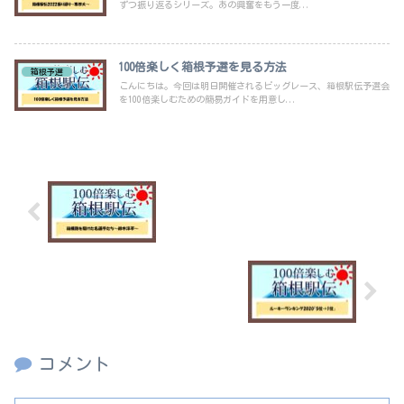
ずつ振り返るシリーズ。あの興奮をもう一度...
100倍楽しく箱根予選を見る方法
箱根予選
こんにちは。今回は明日開催されるビッグレース、箱根駅伝予選会
を100倍楽しむための簡易ガイドを用意し...
箱根路を駆けた名選手たち～鈴木洋平～
ルーキーランキング2020「5位→1位」
コメント