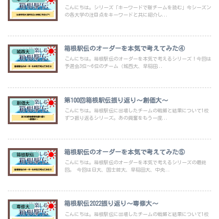
こんにちは。シリーズ「キーワードで新チームを読む」今シーズン
の各大学の注目点をキーワードと共に紹介し...
箱根駅伝のオーダーを本気で考えてみた④
城西大
こんにちは。箱根駅伝のオーダーを本気で考えるシリーズ！今回は
予選会3位～6位のチーム（城西大、早稲田...
第100回箱根駅伝振り返り～創価大～
創価大
こんにちは。箱根駅伝に出場したチームの戦略と結果について1校
ずつ振り返るシリーズ。あの興奮をもう一度...
箱根駅伝のオーダーを本気で考えてみた⑤
箱根駅伝
こんにちは。箱根駅伝のオーダーを本気で考えるシリーズの最終
回。 今回は日大、国士舘大、早稲田大、中央...
箱根駅伝2022振り返り～専修大～
専修大
こんにちは。箱根駅伝に出場したチームの戦略と結果について1校