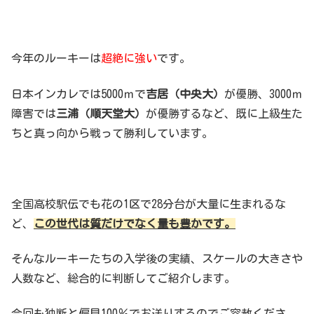
今年のルーキーは
超絶に強い
です。
日本インカレでは5000ｍで
吉居（中央大）
が優勝、3000ｍ
障害では
三浦（順天堂大）
が優勝するなど、既に上級生た
ちと真っ向から戦って勝利しています。
全国高校駅伝でも花の1区で28分台が大量に生まれるな
ど、
この世代は質だけでなく量も豊かです。
そんなルーキーたちの入学後の実績、スケールの大きさや
人数など、総合的に判断してご紹介します。
今回も独断と偏見100％でお送りするのでご容赦くださ