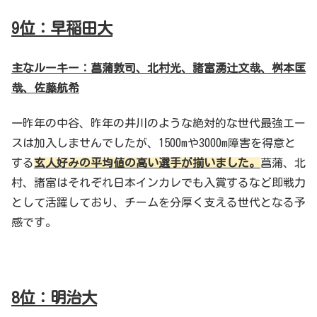
9
位：早稲田大
主なルーキー：菖蒲敦司、北村光、
諸富湧
辻文哉、桝本匡
哉、佐藤航希
一昨年の中谷、昨年の井川のような絶対的な世代最強エー
スは加入しませんでしたが、1500mや3000m障害を得意と
する
玄人好みの平均値の高い選手が揃いました。
菖蒲、北
村、諸富はそれぞれ日本インカレでも入賞するなど即戦力
として活躍しており、チームを分厚く支える世代となる予
感です。
8
位：明治大