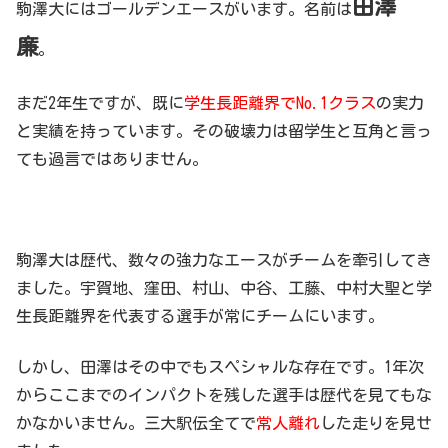
田澤
駒澤大にはゴールデンエースがいます。名前は
廉
。
まだ2年生ですが、既に
学生長距離界でNo.1クラス
の実力
と実績を持っています。その破壊力は留学生と互角と言っ
ても過言ではありません。
駒澤大は歴代、数々の強力なエースがチームを牽引してき
ました。宇賀地、窪田、村山、中谷、工藤、中村大聖と学
生長距離界を代表する選手が常にチームにいます。
しかし、田澤はその中でもスペシャルな存在です。1年次
からここまでのインパクトを残した選手は歴代を見てもな
かなかいません。三大駅伝全てで
常人離れ
した走りを見せ