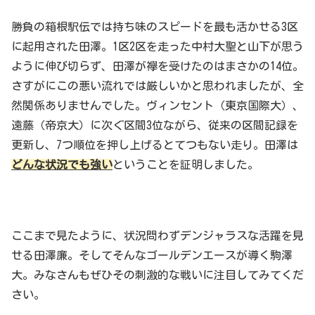
勝負の箱根駅伝では持ち味のスピードを最も活かせる3区
に起用された田澤。1区2区を走った中村大聖と山下が思う
ように伸び切らず、田澤が襷を受けたのはまさかの14位。
さすがにこの悪い流れでは厳しいかと思われましたが、全
然関係ありませんでした。ヴィンセント（東京国際大）、
遠藤（帝京大）に次ぐ区間3位ながら、従来の区間記録を
更新し、7つ順位を押し上げるとてつもない走り。田澤は
どんな状況でも強い
ということを証明しました。
ここまで見たように、状況問わず
デンジャラスな活躍
を見
せる田澤廉。そしてそんなゴールデンエースが導く駒澤
大。みなさんもぜひその刺激的な戦いに注目してみてくだ
さい。