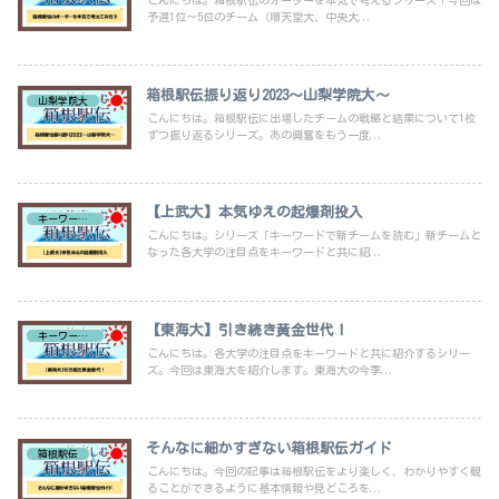
こんにちは。箱根駅伝のオーダーを本気で考えるシリーズ！今回は
予選1位～5位のチーム（順天堂大、中央大...
箱根駅伝振り返り2023～山梨学院大～
山梨学院大
こんにちは。箱根駅伝に出場したチームの戦略と結果について1校
ずつ振り返るシリーズ。あの興奮をもう一度...
【上武大】本気ゆえの起爆剤投入
キーワードで新チーム紹介
こんにちは。シリーズ「キーワードで新チームを読む」新チームと
なった各大学の注目点をキーワードと共に紹...
【東海大】引き続き黄金世代！
キーワードで新チーム紹介
こんにちは。各大学の注目点をキーワードと共に紹介するシリー
ズ。今回は東海大を紹介します。東海大の今季...
そんなに細かすぎない箱根駅伝ガイド
箱根駅伝
こんにちは。今回の記事は箱根駅伝をより楽しく、わかりやすく観
ることができるように基本情報や見どころを...