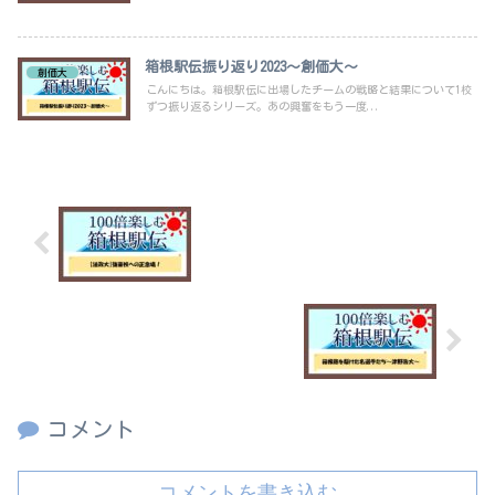
箱根駅伝振り返り2023～創価大～
創価大
こんにちは。箱根駅伝に出場したチームの戦略と結果について1校
ずつ振り返るシリーズ。あの興奮をもう一度...
【法政大】強豪校への正念場！
箱根路を駆けた名選手たち～津野浩大～
コメント
コメントを書き込む