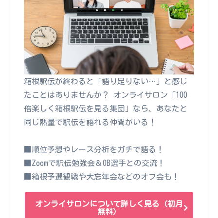
箱根駅伝が終わると「語り足りない…」と感じ
たことはありませんか？ オンライサロン「100
倍楽しく箱根駅伝を見る集団」なら、あなたと
同じ熱量で駅伝を語れる仲間がいる！
■順位予想やレース分析をガチで語る！
■Zoomで駅伝勉強会＆OB選手との交流！
■箱根予選観戦や大忘年会などのオフ会も！
オンライサロンについて詳しく見る（初月
無料）