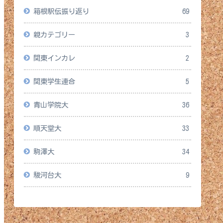
箱根駅伝振り返り
69
親カテゴリー
3
関東インカレ
2
関東学生連合
5
青山学院大
36
順天堂大
33
駒澤大
34
駿河台大
9