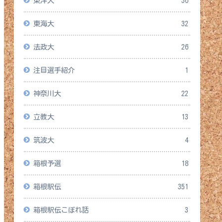
東洋大
36
東海大
32
法政大
26
注目選手紹介
1
神奈川大
22
立教大
13
筑波大
4
箱根予選
18
箱根駅伝
351
箱根駅伝こぼれ話
3