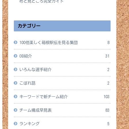
めと見どころ完全ガイド
2026年4月14日
カテゴリー
100倍楽しく箱根駅伝を見る集団
8
OB紹介
31
いろんな選手紹介
2
こぼれ話
2
キーワードで新チーム紹介
103
チーム構成早見表
83
ランキング
5