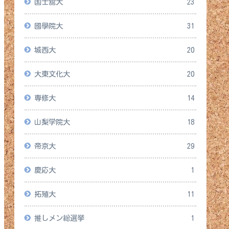
国士舘大
23
國學院大
31
城西大
20
大東文化大
20
専修大
14
山梨学院大
18
帝京大
29
慶応大
1
拓殖大
11
推しメン総選挙
1