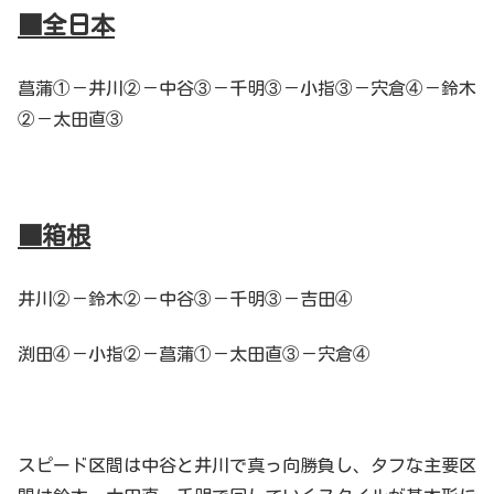
■全日本
菖蒲①－井川②－中谷③－千明③－小指③－宍倉④－鈴木
②－太田直③
■箱根
井川②－鈴木②－中谷③－千明③－吉田④
渕田④－小指②－菖蒲①－太田直③－宍倉④
スピード区間は中谷と井川で真っ向勝負し、タフな主要区