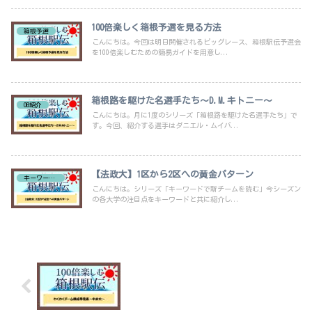
100倍楽しく箱根予選を見る方法
箱根予選
こんにちは。今回は明日開催されるビッグレース、箱根駅伝予選会
を100倍楽しむための簡易ガイドを用意し...
箱根路を駆けた名選手たち～D.M.キトニー～
OB紹介
こんにちは。月に1度のシリーズ「箱根路を駆けた名選手たち」で
す。今回、紹介する選手はダニエル・ムイバ...
【法政大】1区から2区への黄金パターン
キーワードで新チーム紹介
こんにちは。シリーズ「キーワードで新チームを読む」今シーズン
の各大学の注目点をキーワードと共に紹介し...
わくわくチーム構成早見表～中央大～