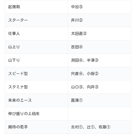
起爆剤
中谷③
スターター
井川②
仕事人
太田直③
山上り
吉田④
山下り
渕田④、半澤③
スピード型
宍倉④、小指②
スタミナ型
山口③、向井③
未来のエース
菖蒲①
伸び盛りの上級生
期待の若手
北村①、辻①、佐藤①